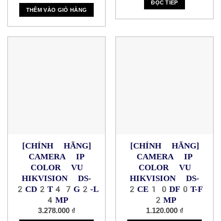
ĐỌC TIẾP
THÊM VÀO GIỎ HÀNG
[CHÍNH HÃNG]
[CHÍNH HÃNG]
CAMERA IP
CAMERA IP
COLOR VU
COLOR VU
HIKVISION DS-
HIKVISION DS-
2CD2T47G2-L
2CE10DF0T-F
4MP
2MP
3.278.000
₫
1.120.000
₫