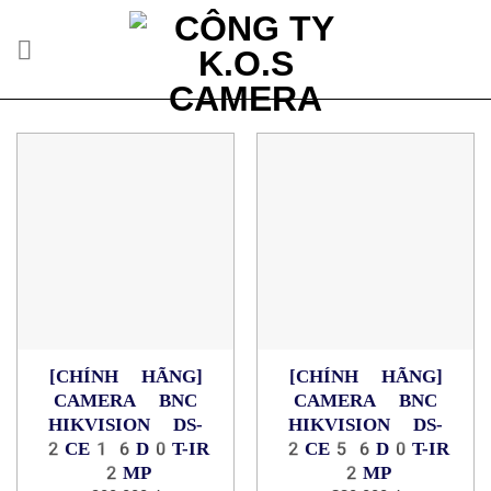
Skip
to
content
[CHÍNH HÃNG]
[CHÍNH HÃNG]
CAMERA BNC
CAMERA BNC
HIKVISION DS-
HIKVISION DS-
2CE16D0T-IR
2CE56D0T-IR
2MP
2MP