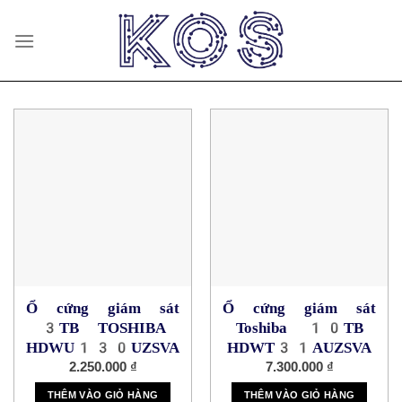
Skip
to
content
Ổ cứng giám sát
Ổ cứng giám sát
3TB TOSHIBA
Toshiba 10TB
HDWU130UZSVA
HDWT31AUZSVA
2.250.000
₫
7.300.000
₫
THÊM VÀO GIỎ HÀNG
THÊM VÀO GIỎ HÀNG