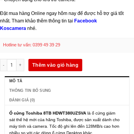
Đặt mua hàng Online ngay hôm nay để được hỗ trợ giá tốt
nhất. Tham khảo thêm thông tin tại
Facebook
Koscamera
nhé.
Hotline tư vấn: 0399 49 39 29
Ổ cứng giám sát Toshiba 8TB HDWT380UZSVA số lượng
Thêm vào giỏ hàng
MÔ TẢ
THÔNG TIN BỔ SUNG
ĐÁNH GIÁ (0)
Ổ cứng Toshiba 8TB HDWT380UZSVA
là ổ cứng giám
sát thế hệ mới của hãng Toshiba, được sản xuất dành cho
máy tính và camera. Tốc độ ghi lên đến 128MB/s cao hơn
nhiều so với các dòng ổ cứng Desktop khác.